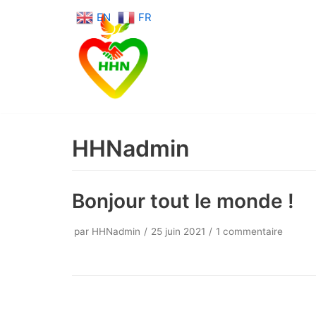
EN
FR
Aller
au
contenu
HHNadmin
Bonjour tout le monde !
par
HHNadmin
25 juin 2021
1 commentaire